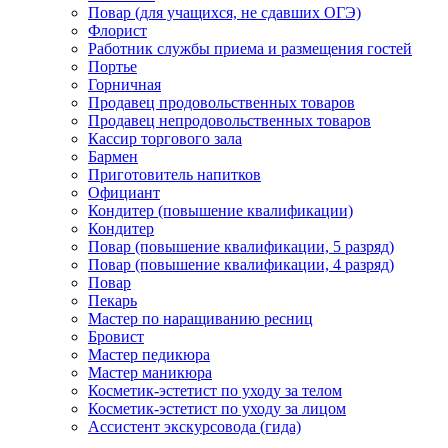
Повар (для учащихся, не сдавших ОГЭ)
Флорист
Работник службы приема и размещения гостей
Портье
Горничная
Продавец продовольственных товаров
Продавец непродовольственных товаров
Кассир торгового зала
Бармен
Приготовитель напитков
Официант
Кондитер (повышение квалификации)
Кондитер
Повар (повышение квалификации, 5 разряд)
Повар (повышение квалификации, 4 разряд)
Повар
Пекарь
Мастер по наращиванию ресниц
Бровист
Мастер педикюра
Мастер маникюра
Косметик-эстетист по уходу за телом
Косметик-эстетист по уходу за лицом
Ассистент экскурсовода (гида)