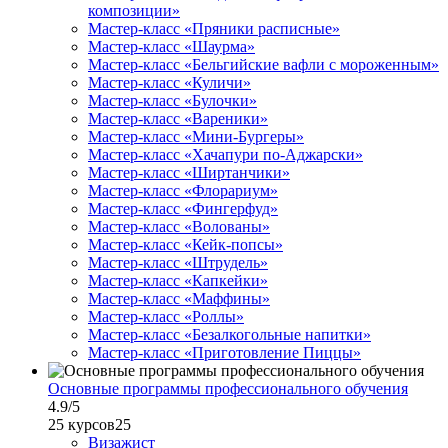
композиции»
Мастер-класс «Пряники расписные»
Мастер-класс «Шаурма»
Мастер-класс «Бельгийские вафли с мороженным»
Мастер-класс «Куличи»
Мастер-класс «Булочки»
Мастер-класс «Вареники»
Мастер-класс «Мини-Бургеры»
Мастер-класс «Хачапури по-Аджарски»
Мастер-класс «Ширтанчики»
Мастер-класс «Флорариум»
Мастер-класс «Фингерфуд»
Мастер-класс «Волованы»
Мастер-класс «Кейк-попсы»
Мастер-класс «Штрудель»
Мастер-класс «Капкейки»
Мастер-класс «Маффины»
Мастер-класс «Роллы»
Мастер-класс «Безалкогольные напитки»
Мастер-класс «Приготовление Пиццы»
Основные программы профессионального обучения
4.9
/5
25 курсов
25
Визажист