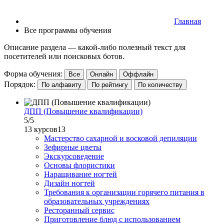
Главная
Все программы обучения
Описание раздела — какой-либо полезный текст для
посетителей или поисковых ботов.
Форма обучения:
Все
Онлайн
Оффлайн
Порядок:
По алфавиту
По рейтингу
По количеству
ДПП (Повышение квалификации)
5
/5
13 курсов
13
Мастерство сахарной и восковой депиляции
Зефирные цветы
Экскурсоведение
Основы флористики
Наращивание ногтей
Дизайн ногтей
Требования к организации горячего питания в
образовательных учреждениях
Ресторанный сервис
Приготовление блюд с использованием