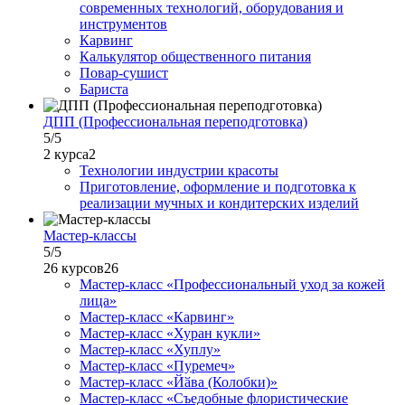
современных технологий, оборудования и
инструментов
Карвинг
Калькулятор общественного питания
Повар-сушист
Бариста
ДПП (Профессиональная переподготовка)
5
/5
2 курса
2
Технологии индустрии красоты
Приготовление, оформление и подготовка к
реализации мучных и кондитерских изделий
Мастер-классы
5
/5
26 курсов
26
Мастер-класс «Профессиональный уход за кожей
лица»
Мастер-класс «Карвинг»
Мастер-класс «Хуран кукли»
Мастер-класс «Хуплу»
Мастер-класс «Пуремеч»
Мастер-класс «Йӑва (Колобки)»
Мастер-класс «Съедобные флористические