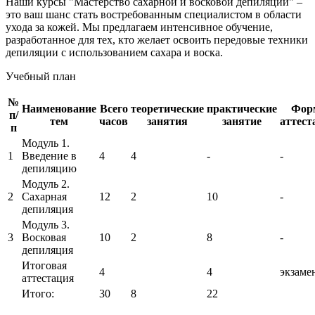
Наши курсы "Мастерство сахарной и восковой депиляции" –
это ваш шанс стать востребованным специалистом в области
ухода за кожей. Мы предлагаем интенсивное обучение,
разработанное для тех, кто желает освоить передовые техники
депиляции с использованием сахара и воска.
Учебный план
№
Наименование
Всего
теоретические
практические
Фор
п/
тем
часов
занятия
занятие
аттест
п
Модуль 1.
1
Введение в
4
4
-
-
депиляцию
Модуль 2.
2
Сахарная
12
2
10
-
депиляция
Модуль 3.
3
Восковая
10
2
8
-
депиляция
Итоговая
4
4
экзаме
аттестация
Итого:
30
8
22