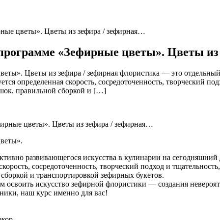
ные цветы». Цветы из зефира / зефирная…
программе «Зефирные цветы». Цветы из
еты». Цветы из зефира / зефирная флористика — это отдельный
ся определенная скорость, сосредоточенность, творческий подхо
шок, правильной сборкой и […]
веты».
активно развивающегося искусства в кулинарии на сегодняшний 
орость, сосредоточенность, творческий подход и тщательность, н
 сборкой и транспортировкой зефирных букетов.
ам освоить искусство зефирной флористики — создания неверо
ники, наш курс именно для вас!
екор.