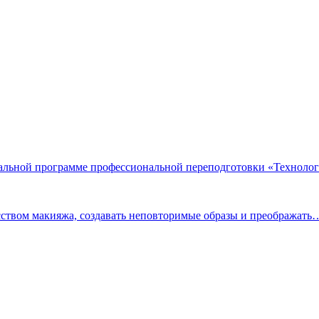
льной программе профессиональной переподготовки «Технолог
сством макияжа, создавать неповторимые образы и преображать