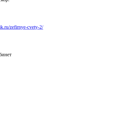
ik.ru/zefirnye-cvety-2/
абинет