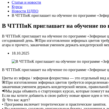
Статьи и новости
Курсы
Новости ЦДПО
В ЧТТПиК приглашает на обучение по программе «Зефир
В ЧТТПиК приглашает на обучение по 
В ЧТТПиК приглашает на обучение по программе «Зефирные цв
сегодняшний день. 🌺При изготовлении зефирных цветов требует
агара и прочего, заканчивая умением держать кондитерский ме
18.10.2025
В ЧТТПиК приглашает на обучение по программе «Зефирные ц
Цветы из зефира / зефирная флористика — это отдельный вид 
🌺При изготовлении зефирных цветов требуется определенная ск
заканчивая умением держать кондитерский мешок, правильной
📢Мы рады объявить о стартующих курсах, которые помогут в
Если вы хотите добавить в свою работу новые яркие идеи и тех
🌼 Что вас ждет?
• Программа включает теоретические и практические занятия.
• Вы научитесь создавать оригинальные букеты, украшения и д