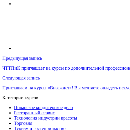
Навигация
Предыдущая запись
по
ЧТТПиК приглашает на курсы по дополнительной профессиона
записям
Следующая запись
Приглашаем на курсы «Визажист»! Вы мечтаете овладеть иску
Категории курсов
Поварское кондитерское дело
Ресторанный сервис
Технология индустрии красоты
Торговля
Туризм и гостеприимство